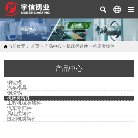




当前位置：
首页
>
产品中心
>
机床类铸件
>
机床类铸件
产品中心
钢锭模
汽车模具
钢渣锅
机床类铸件
工程机械类铸件
汽车零部件
风电类铸件
缝纫机类铸件