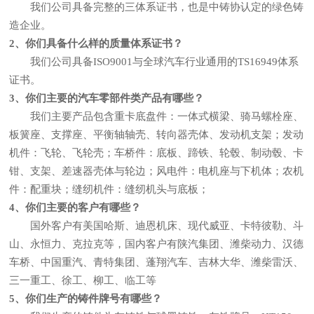
我们公司具备完整的三体系证书，也是中铸协认定的绿色铸
造企业。
2、你们具备什么样的质量体系证书？
我们公司具备ISO9001与全球汽车行业通用的TS16949体系
证书。
3、你们主要的汽车零部件类产品有哪些？
我们主要产品包含重卡底盘件：一体式横梁、骑马螺栓座、
板簧座、支撑座、平衡轴轴壳、转向器壳体、发动机支架；发动
机件：飞轮、飞轮壳；车桥件：底板、蹄铁、轮毂、制动毂、卡
钳、支架、差速器壳体与轮边；风电件：电机座与下机体；农机
件：配重块；缝纫机件：缝纫机头与底板；
4、你们主要的客户有哪些？
国外客户有美国哈斯、迪恩机床、现代威亚、卡特彼勒、斗
山、永恒力、克拉克等，国内客户有陕汽集团、潍柴动力、汉德
车桥、中国重汽、青特集团、蓬翔汽车、吉林大华、潍柴雷沃、
三一重工、徐工、柳工、临工等
5、你们生产的铸件牌号有哪些？