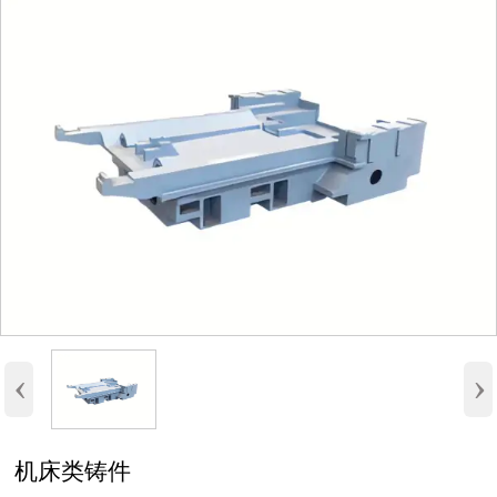
‹
›
机床类铸件