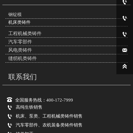

钢锭模

机床类铸件
工程机械类铸件

汽车零部件

风电类铸件
缝纫机类铸件

联系我们

全国服务热线：400-172-7999

高纯生铁销售

机床、泵类、工程机械类铸件销售

汽车零部件、农机装备类铸件销售