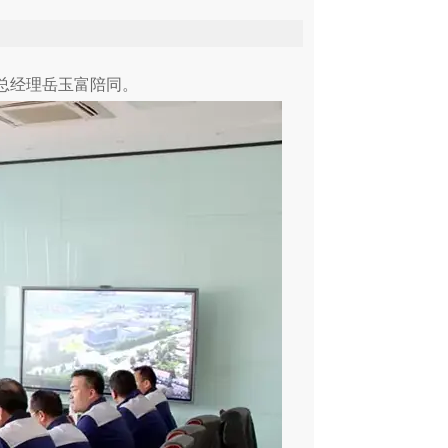
总经理岳玉富陪同。