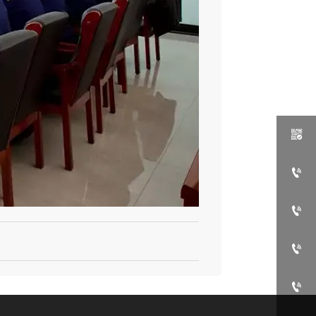




