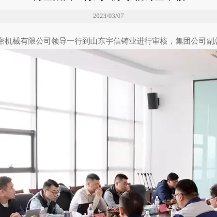
2023/03/07
精密机械有限公司领导一行到山东宇信铸业进行审核，集团公司副